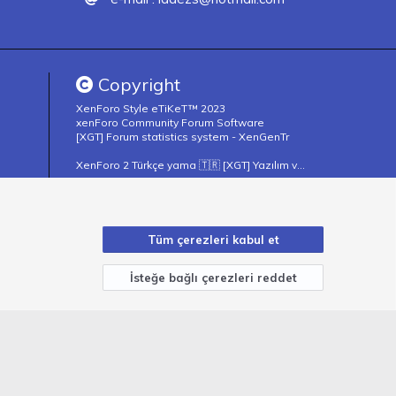
Copyright
XenForo Style eTiKeT™ 2023
xenForo Community Forum Software
[XGT] Forum statistics system
- XenGenTr
XenForo 2 Türkçe yama 🇹🇷 [XGT] Yazılım ve web hizmetleri 2024
apılan
rındırma
Tüm çerezleri kabul et
İsteğe bağlı çerezleri reddet
ın
Şartlar ve kurallar
Gizlilik politikası
Yardım
R
S
S