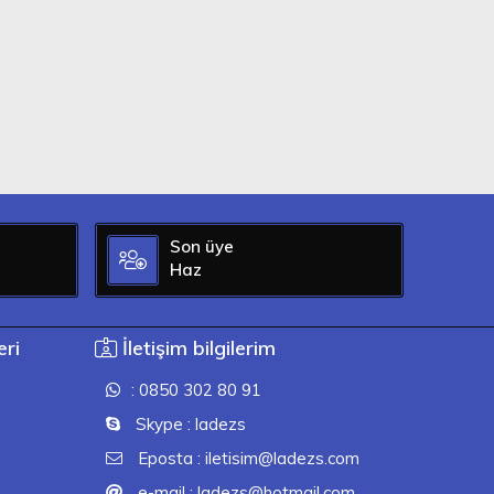
Son üye
Haz
ri
İletişim bilgilerim
: 0850 302 80 91
Skype : ladezs
Eposta : iletisim@ladezs.com
e-mail : ladezs@hotmail.com