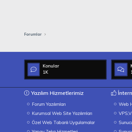
Forumlar
Konular
1K
Yazılım Hizmetlerimiz
İntern
Forum Yazılımları
Web H
Kurumsal Web Site Yazılımları
VPS,V
Özel Web Tabanlı Uygulamalar
Sunucu
Yapay Zeka Hizmetleri
Sunuc