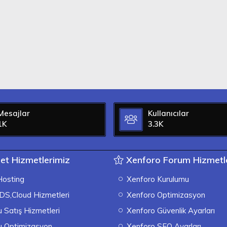
Mesajlar
Kullanıcılar
1K
3.3K
et Hizmetlerimiz
Xenforo Forum Hizmetle
osting
Xenforo Kurulumu
DS,Cloud Hizmetleri
Xenforo Optimizasyon
 Satış Hizmetleri
Xenforo Güvenlik Ayarları
u Optimizasyon
Xenforo SEO Ayarları