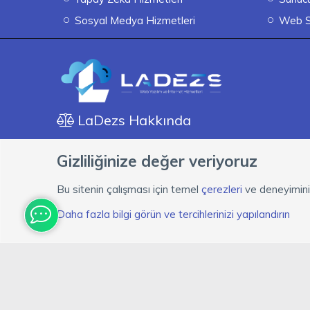
Sosyal Medya Hizmetleri
Web S
LaDezs Hakkında
"LaDezs" Markası bir web yazılım ve internet hizmetle
Gizliliğinize değer veriyoruz
firmamız bir çok web tabanlı sistemlerin sorunlarına ç
servisleride sağlamaktayız.
Bu sitenin çalışması için temel
çerezleri
ve deneyiminizi
Daha fazla bilgi görün ve tercihlerinizi yapılandırın
Türkçe (TR)
Çerezler