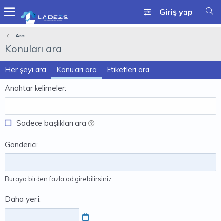
Giriş yap
Ara
Konuları ara
Her şeyi ara
Konuları ara
Etiketleri ara
Anahtar kelimeler
Sadece başlıkları ara
Gönderici
Buraya birden fazla ad girebilirsiniz.
Daha yeni