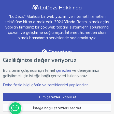
LaDezs Hakkında
"LaDezs" Markası bir web yazılım ve internet hizmetleri
sektörüne hitap etmektedir. 2024 Yılında Resmi olarak açılışı
yapılan firmamız bir çok web tabanlı sistemlerin sorunlarına
çözüm ve geliştirme sağlamıştır. İnternet hizmetleri alanı
olarak barındırma servisleride sağlamaktayız.
Copyright
Gizliliğinize değer veriyoruz
XenForo Style eTiKeT™ 2023
xenForo Community Forum Software
[XGT] Forum statistics system
- XenGenTr
Bu sitenin çalışması için temel
çerezleri
ve deneyiminizi
XenForo 2 Türkçe yama 🇹🇷 [XGT] Yazılım ve web hizmetleri 2024
geliştirmek için isteğe bağlı çerezleri kullanıyoruz.
Daha fazla bilgi görün ve tercihlerinizi yapılandırın
Türkçe (TR)
Çerezler
Tüm çerezleri kabul et
Bize ulaşın
Şartlar ve kurallar
Gizlilik politikası
Yardım
R
İsteğe bağlı çerezleri reddet
S